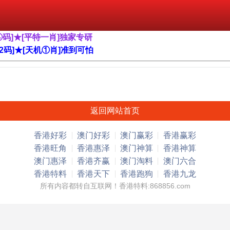
④码]★[平特一肖]独家专研
12码]★[天机①肖]准到可怕
返回网站首页
香港好彩
澳门好彩
澳门赢彩
香港赢彩
香港旺角
香港惠泽
澳门神算
香港神算
澳门惠泽
香港齐赢
澳门淘料
澳门六合
香港特料
香港天下
香港跑狗
香港九龙
所有内容都转自互联网！香港特料:868856.com