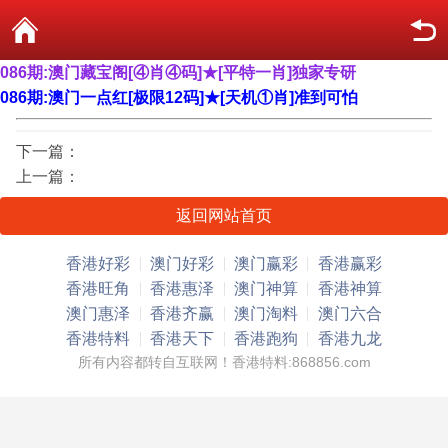
086期:澳门藏宝阁[④肖④码]★[平特一肖]独家专研
086期:澳门一点红[极限12码]★[天机①肖]准到可怕
下一篇：
上一篇：
返回网站首页
香港好彩
澳门好彩
澳门赢彩
香港赢彩
香港旺角
香港惠泽
澳门神算
香港神算
澳门惠泽
香港齐赢
澳门淘料
澳门六合
香港特料
香港天下
香港跑狗
香港九龙
所有内容都转自互联网！香港特料:868856.com