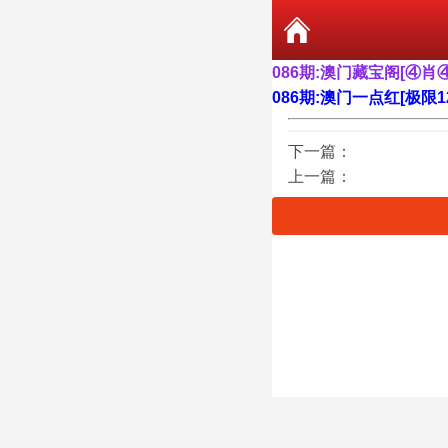
086期:澳门藏宝阁[④肖
086期:澳门一点红[极限
下一篇：
上一篇：