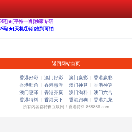
④码]★[平特一肖]独家专研
12码]★[天机①肖]准到可怕
返回网站首页
香港好彩
澳门好彩
澳门赢彩
香港赢彩
香港旺角
香港惠泽
澳门神算
香港神算
澳门惠泽
香港齐赢
澳门淘料
澳门六合
香港特料
香港天下
香港跑狗
香港九龙
所有内容都转自互联网！香港特料:868856.com