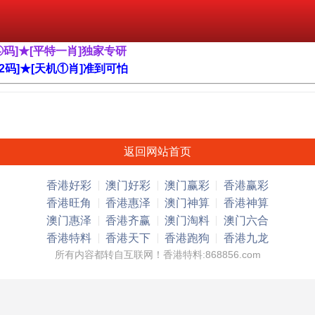
④码]★[平特一肖]独家专研
12码]★[天机①肖]准到可怕
返回网站首页
香港好彩
澳门好彩
澳门赢彩
香港赢彩
香港旺角
香港惠泽
澳门神算
香港神算
澳门惠泽
香港齐赢
澳门淘料
澳门六合
香港特料
香港天下
香港跑狗
香港九龙
所有内容都转自互联网！香港特料:868856.com