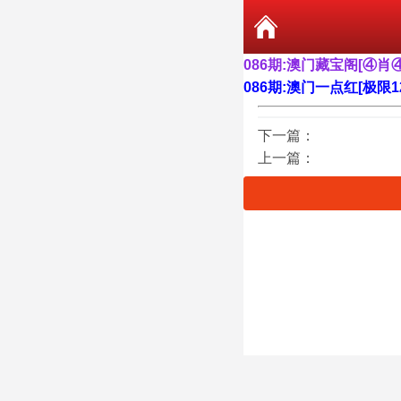
086期:澳门藏宝阁[④肖
086期:澳门一点红[极限
下一篇：
上一篇：