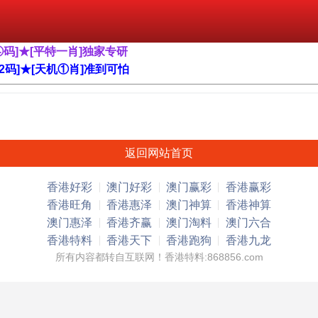
④码]★[平特一肖]独家专研
12码]★[天机①肖]准到可怕
返回网站首页
香港好彩
澳门好彩
澳门赢彩
香港赢彩
香港旺角
香港惠泽
澳门神算
香港神算
澳门惠泽
香港齐赢
澳门淘料
澳门六合
香港特料
香港天下
香港跑狗
香港九龙
所有内容都转自互联网！香港特料:868856.com