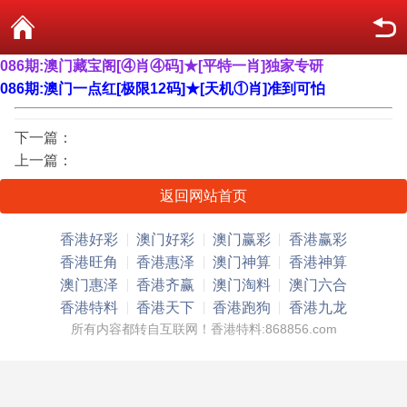
086期:澳门藏宝阁[④肖④码]★[平特一肖]独家专研
086期:澳门一点红[极限12码]★[天机①肖]准到可怕
下一篇：
上一篇：
返回网站首页
香港好彩
澳门好彩
澳门赢彩
香港赢彩
香港旺角
香港惠泽
澳门神算
香港神算
澳门惠泽
香港齐赢
澳门淘料
澳门六合
香港特料
香港天下
香港跑狗
香港九龙
所有内容都转自互联网！香港特料:868856.com