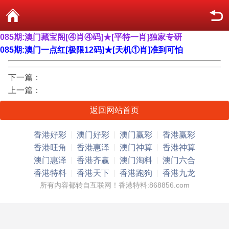
085期:澳门藏宝阁[④肖④码]★[平特一肖]独家专研
085期:澳门一点红[极限12码]★[天机①肖]准到可怕
下一篇：
上一篇：
返回网站首页
香港好彩
澳门好彩
澳门赢彩
香港赢彩
香港旺角
香港惠泽
澳门神算
香港神算
澳门惠泽
香港齐赢
澳门淘料
澳门六合
香港特料
香港天下
香港跑狗
香港九龙
所有内容都转自互联网！香港特料:868856.com