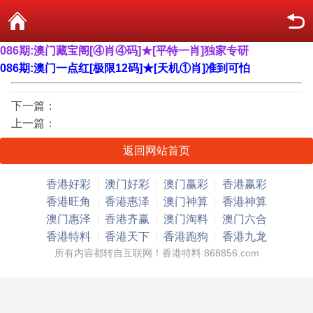
086期:澳门藏宝阁[④肖④码]★[平特一肖]独家专研
086期:澳门一点红[极限12码]★[天机①肖]准到可怕
下一篇：
上一篇：
返回网站首页
香港好彩
澳门好彩
澳门赢彩
香港赢彩
香港旺角
香港惠泽
澳门神算
香港神算
澳门惠泽
香港齐赢
澳门淘料
澳门六合
香港特料
香港天下
香港跑狗
香港九龙
所有内容都转自互联网！香港特料:868856.com