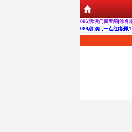
086期:澳门藏宝阁[④肖
086期:澳门一点红[极限