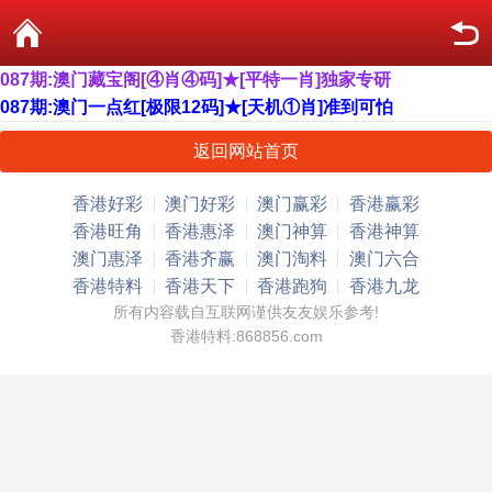
087期:澳门藏宝阁[④肖④码]★[平特一肖]独家专研
087期:澳门一点红[极限12码]★[天机①肖]准到可怕
返回网站首页
香港好彩
澳门好彩
澳门赢彩
香港赢彩
香港旺角
香港惠泽
澳门神算
香港神算
澳门惠泽
香港齐赢
澳门淘料
澳门六合
香港特料
香港天下
香港跑狗
香港九龙
所有内容载自互联网谨供友友娱乐参考!
香港特料:868856.com