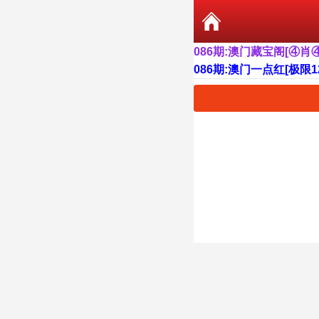
086期:澳门藏宝阁[④肖
086期:澳门一点红[极限