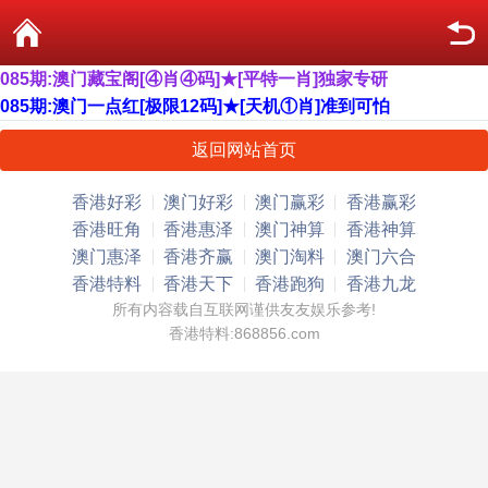
085期:澳门藏宝阁[④肖④码]★[平特一肖]独家专研
085期:澳门一点红[极限12码]★[天机①肖]准到可怕
返回网站首页
香港好彩
澳门好彩
澳门赢彩
香港赢彩
香港旺角
香港惠泽
澳门神算
香港神算
澳门惠泽
香港齐赢
澳门淘料
澳门六合
香港特料
香港天下
香港跑狗
香港九龙
所有内容载自互联网谨供友友娱乐参考!
香港特料:868856.com