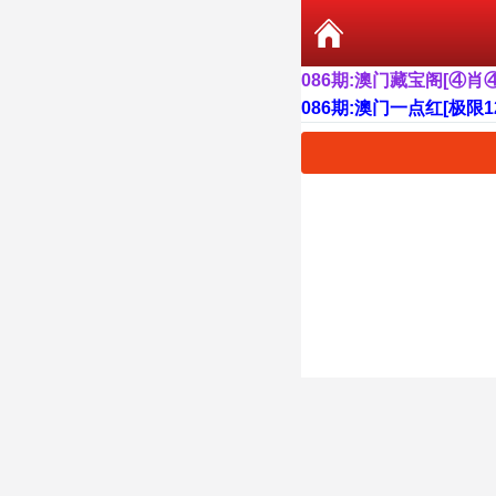
086期:澳门藏宝阁[④肖
086期:澳门一点红[极限