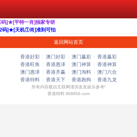
④码]★[平特一肖]独家专研
12码]★[天机①肖]准到可怕
返回网站首页
香港好彩
澳门好彩
澳门赢彩
香港赢彩
香港旺角
香港惠泽
澳门神算
香港神算
澳门惠泽
香港齐赢
澳门淘料
澳门六合
香港特料
香港天下
香港跑狗
香港九龙
所有内容载自互联网谨供友友娱乐参考!
香港特料:868856.com