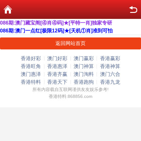
086期:澳门藏宝阁[④肖④码]★[平特一肖]独家专研
086期:澳门一点红[极限12码]★[天机①肖]准到可怕
返回网站首页
香港好彩
澳门好彩
澳门赢彩
香港赢彩
香港旺角
香港惠泽
澳门神算
香港神算
澳门惠泽
香港齐赢
澳门淘料
澳门六合
香港特料
香港天下
香港跑狗
香港九龙
所有内容载自互联网谨供友友娱乐参考!
香港特料:868856.com