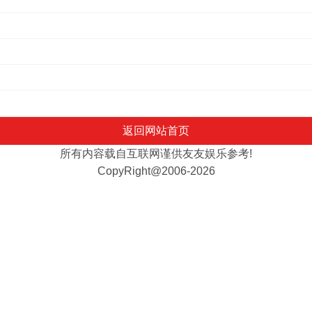
返回网站首页
所有内容载自互联网谨供友友娱乐参考!
CopyRight@2006-2026