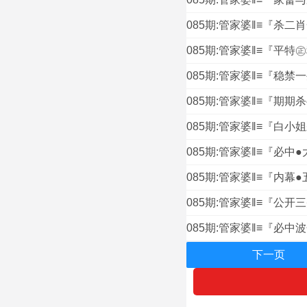
085期:管家婆‖≡『杀二肖
085期:管家婆‖≡『平特㊣
085期:管家婆‖≡『稳禁一
085期:管家婆‖≡『期期杀
085期:管家婆‖≡『白小姐
085期:管家婆‖≡『必中●
085期:管家婆‖≡『内幕●
085期:管家婆‖≡『公开三
085期:管家婆‖≡『必中波
下一页