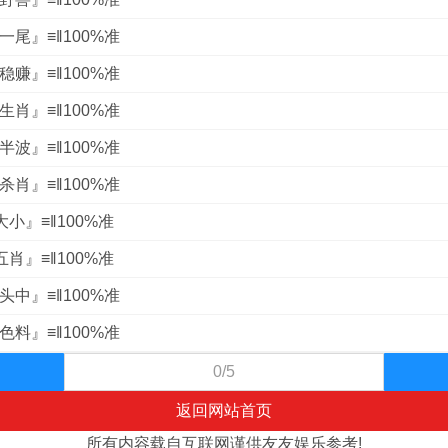
一尾』≡‖100%准
稳赚』≡‖100%准
生肖』≡‖100%准
半波』≡‖100%准
杀肖』≡‖100%准
大小』≡‖100%准
五肖』≡‖100%准
头中』≡‖100%准
色料』≡‖100%准
0/5
返回网站首页
所有内容载自互联网谨供友友娱乐参考!