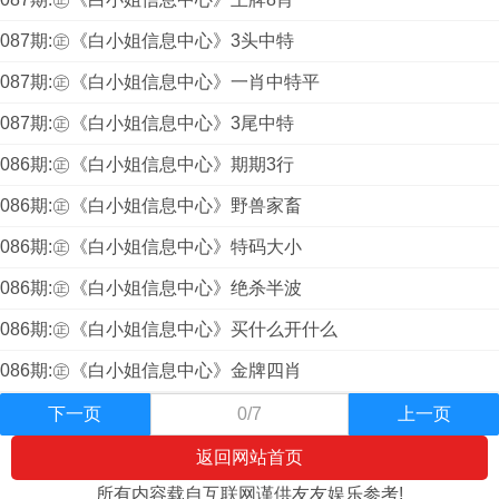
087期:㊣《白小姐信息中心》3头中特
087期:㊣《白小姐信息中心》一肖中特平
087期:㊣《白小姐信息中心》3尾中特
086期:㊣《白小姐信息中心》期期3行
086期:㊣《白小姐信息中心》野兽家畜
086期:㊣《白小姐信息中心》特码大小
086期:㊣《白小姐信息中心》绝杀半波
086期:㊣《白小姐信息中心》买什么开什么
086期:㊣《白小姐信息中心》金牌四肖
下一页
0/7
上一页
返回网站首页
所有内容载自互联网谨供友友娱乐参考!