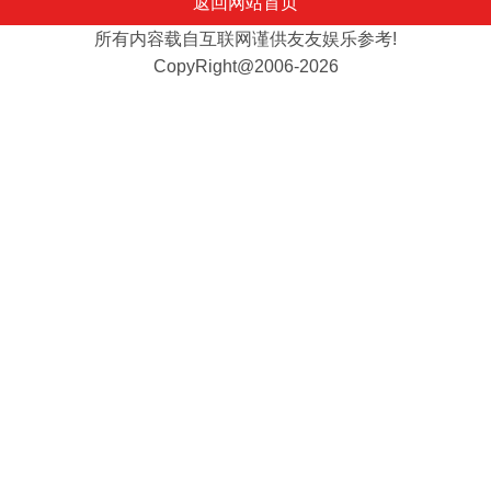
返回网站首页
所有内容载自互联网谨供友友娱乐参考!
CopyRight@2006-2026