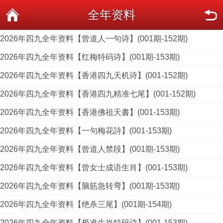
全年资料
2026年四九全年资料【曾道人一句诗】(001期-152期)
2026年四九全年资料【红梅特码诗】(001期-153期)
2026年四九全年资料【香港四九天机诗】(001-152期)
2026年四九全年资料【香港四九精准七尾】(001-152期)
2026年四九全年资料【香港佛祖天書】(001-153期)
2026年四九全年资料【一句梅花詩】(001-153期)
2026年四九全年资料【曾道人禁段】(001期-153期)
2026年四九全年资料【曾女士成语生肖】(001-153期)
2026年四九全年资料【脑筋急转弯】(001期-153期)
2026年四九全年资料【绝杀三尾】(001期-154期)
2026年四九全年资料【极准生肖特码诗】(001-153期)