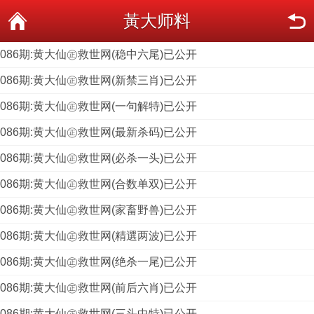
黃大师料
086期:黄大仙㊣救世网(稳中六尾)已公开
086期:黄大仙㊣救世网(新禁三肖)已公开
086期:黄大仙㊣救世网(一句解特)已公开
086期:黄大仙㊣救世网(最新杀码)已公开
086期:黄大仙㊣救世网(必杀一头)已公开
086期:黄大仙㊣救世网(合数单双)已公开
086期:黄大仙㊣救世网(家畜野兽)已公开
086期:黄大仙㊣救世网(精選两波)已公开
086期:黄大仙㊣救世网(绝杀一尾)已公开
086期:黄大仙㊣救世网(前后六肖)已公开
086期:黄大仙㊣救世网(三头中特)已公开