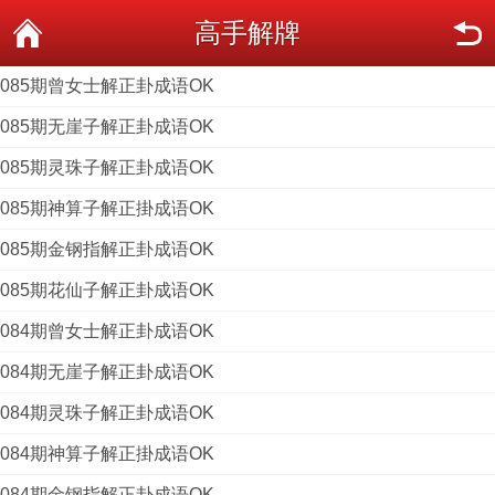
高手解牌
085期曾女士解正卦成语OK
085期无崖子解正卦成语OK
085期灵珠子解正卦成语OK
085期神算子解正掛成语OK
085期金钢指解正卦成语OK
085期花仙子解正卦成语OK
084期曾女士解正卦成语OK
084期无崖子解正卦成语OK
084期灵珠子解正卦成语OK
084期神算子解正掛成语OK
084期金钢指解正卦成语OK