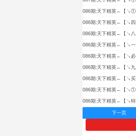
086期:天下精英←【↘
086期:天下精英←【↘
086期:天下精英←【↘
086期:天下精英←【↘
086期:天下精英←【↘
086期:天下精英←【↘
086期:天下精英←【↘
086期:天下精英←【↘
086期:天下精英←【↘
下一页