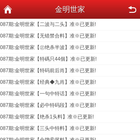
金明世家
087期:金明世家【二波与二头】准※已更新!
087期:金明世家【无错禁合料】准※已更新!
087期:金明世家【㊣绝杀半波】准※已更新!
087期:金明世家【特碼只44個】准※已更新!
087期:金明世家【特码前后肖】准※已更新!
087期:金明世家【经典◆九肖】准※已更新!
087期:金明世家【一句中特话】准※已更新!
087期:金明世家【必中特码段】准※已更新!
087期:金明世家【绝杀1头料】准※已更新!
087期:金明世家【三头中特料】准※已更新!
087期:金明世家【金牌⑥尾料】准※已更新!