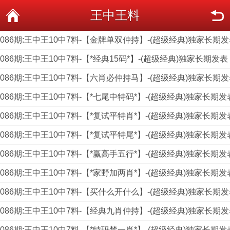
王中王料
086期:王中王10中7料-【金牌单双仲持】-(超级经典)独家长期
086期:王中王10中7料-【*经典15码*】-(超级经典)独家长期发表
086期:王中王10中7料-【六肖必仲持马】-(超级经典)独家长期
086期:王中王10中7料-【*七尾中特码*】-(超级经典)独家长期发
086期:王中王10中7料-【*复试平特肖*】-(超级经典)独家长期发
086期:王中王10中7料-【*复试平特尾*】-(超级经典)独家长期发
086期:王中王10中7料-【*赢高手五行*】-(超级经典)独家长期发
086期:王中王10中7料-【*家野加两肖*】-(超级经典)独家长期发
086期:王中王10中7料-【买什么开什么】-(超级经典)独家长期
086期:王中王10中7料-【经典九肖仲持】-(超级经典)独家长期
086期:王中王10中7料-【*特玛禁一肖*】-(超级经典)独家长期发