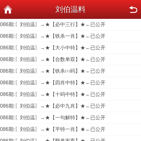
刘伯温料
086期:〖刘伯温〗→★【必中三行】★←已公开
086期:〖刘伯温〗→★【铁杀一肖】★←已公开
086期:〖刘伯温〗→★【大小中特】★←已公开
086期:〖刘伯温〗→★【合数单双】★←已公开
086期:〖刘伯温〗→★【铁杀㈩码】★←已公开
086期:〖刘伯温〗→★【四肖中特】★←已公开
086期:〖刘伯温〗→★【十码中特】★←已公开
086期:〖刘伯温〗→★【必中九肖】★←已公开
086期:〖刘伯温〗→★【一句解特】★←已公开
086期:〖刘伯温〗→★【平特一肖】★←已公开
086期:〖刘伯温〗→★【野兽家畜】★←已公开