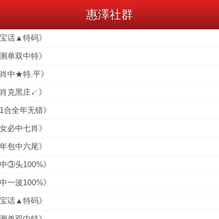
惠澤社群
宝宝话▲特码》
预测单双中特》
一肖中★特.平》
四肖克黑庄↙》
杀1合全年无错》
美女必中七肖》
全年包中六尾》
中③头100%》
中一波100%》
宝宝话▲特码》
预测单双中特》