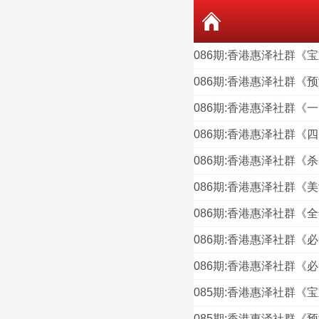
086期:香港惠泽社群《
086期:香港惠泽社群《
086期:香港惠泽社群《
086期:香港惠泽社群《
086期:香港惠泽社群《
086期:香港惠泽社群《
086期:香港惠泽社群《
086期:香港惠泽社群《必
086期:香港惠泽社群《必
085期:香港惠泽社群《
085期:香港惠泽社群《