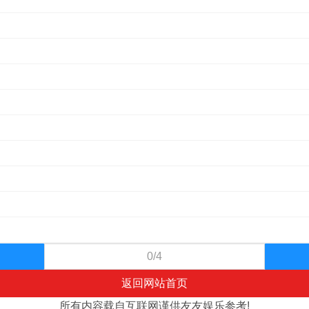
0/4
返回网站首页
所有内容载自互联网谨供友友娱乐参考!